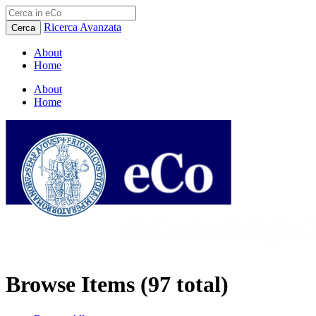
Ricerca Avanzata
Cerca
About
Home
About
Home
Browse Items (97 total)