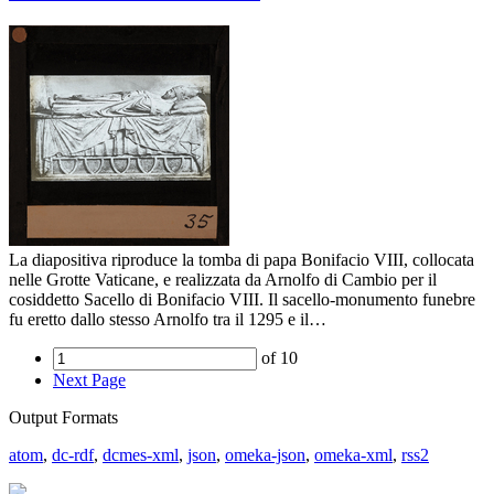
La diapositiva riproduce la tomba di papa Bonifacio VIII, collocata
nelle Grotte Vaticane, e realizzata da Arnolfo di Cambio per il
cosiddetto Sacello di Bonifacio VIII. Il sacello-monumento funebre
fu eretto dallo stesso Arnolfo tra il 1295 e il…
of 10
Next Page
Output Formats
atom
,
dc-rdf
,
dcmes-xml
,
json
,
omeka-json
,
omeka-xml
,
rss2