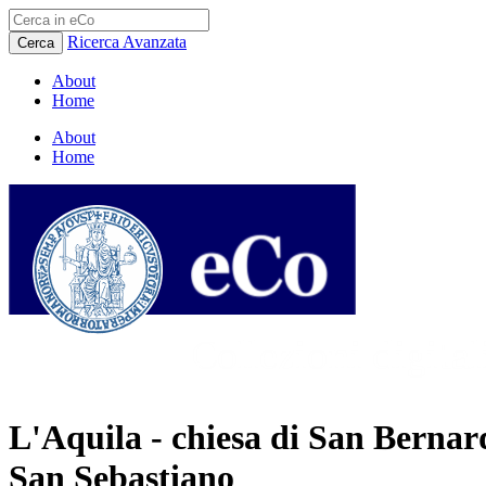
Ricerca Avanzata
Cerca
About
Home
About
Home
L'Aquila - chiesa di San Bernard
San Sebastiano