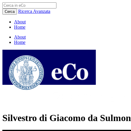
Ricerca Avanzata
Cerca
About
Home
About
Home
Silvestro di Giacomo da Sulmon